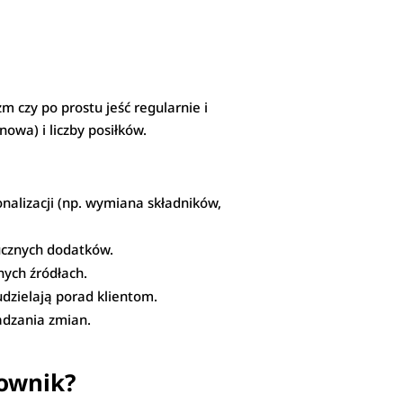
 czy po prostu jeść regularnie i
owa) i liczby posiłków.
onalizacji (np. wymiana składników,
tucznych dodatków.
nych źródłach.
udzielają porad klientom.
adzania zmian.
kownik?