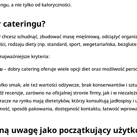
ngu, a nie tylko od kaloryczności.
 cateringu?
y chcesz schudnąć, zbudować masę mięśniową, odciążyć organizm
i, rodzaju diety (np. standard, sport, wegetariańska, bezgluten
najważniejsze kryteria:
su
– dobry catering oferuje wiele opcji diet oraz możliwość pers
 tylko smak, ale też wartości odżywcze, brak konserwantów i sz
ź recenzje, zarówno na oficjalnej stronie firmy, jak i w niezależ
gracze na rynku mają dietetyków, którzy konsultują jadłospisy i 
ność, sposób pakowania, dostępność kontaktu, łatwość wprow
lną uwagę jako początkujący użyt