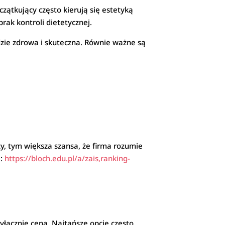
czątkujący często kierują się estetyką
ak kontroli dietetycznej.
ędzie zdrowa i skuteczna. Równie ważne są
ży, tym większa szansa, że firma rozumie
j:
https://bloch.edu.pl/a/zais,ranking-
wyłącznie ceną. Najtańsze opcje często