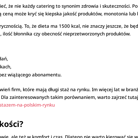
ieć, że nie każdy catering to synonim zdrowia i skuteczności. Po
ceną może kryć się kiepska jakość produktów, monotonia lub br
rycznością. To, że dieta ma 1500 kcal, nie znaczy jeszcze, że b
, ilość błonnika czy obecność nieprzetworzonych produktów.
dań,
kach,
 bez wiążącego abonamentu.
ień firm, które mają długi staż na rynku. Im więcej lat w bran
”. Dla zainteresowanych takim porównaniem, warto zajrzeć tuta
-stazem-na-polskim-rynku
kości?
wie, ale też w komfort i czas. Dlatego nie warto kierować się 