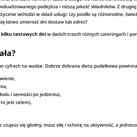
idualizowanego podejścia i niższą jakość składników. Z drugie
ktycznie wchodzi w skład usługi: czy posiłki są różnorodne, świ
się łatwo zmieniać dni dostaw lub adres?
kilku testowych dni
w dwóch-trzech różnych cateringach i po
iała?
 po cyfrach na wadze. Dobrze dobrana dieta pudełkowa powinna
awienie,
nia,
odu i senności po jedzeniu),
to jest celem),
nie czujesz się głodny, masz siłę i ochotę na aktywność, a jednocz