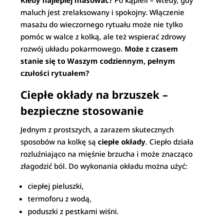
Kiedy najlepiej masować?
Po kąpieli – wtedy, gdy
maluch jest zrelaksowany i spokojny. Włączenie
masażu do wieczornego rytuału może nie tylko
pomóc w walce z kolką, ale też wspierać zdrowy
rozwój układu pokarmowego.
Może z czasem
stanie się to Waszym codziennym, pełnym
czułości rytuałem?
Ciepłe okłady na brzuszek –
bezpieczne stosowanie
Jednym z prostszych, a zarazem skutecznych
sposobów na kolkę są
ciepłe okłady
. Ciepło działa
rozluźniająco na mięśnie brzucha i może znacząco
złagodzić ból. Do wykonania okładu można użyć:
ciepłej pieluszki,
termoforu z wodą,
poduszki z pestkami wiśni.