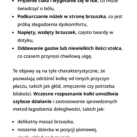
Prężenie ciała i wyginanie się w łuk
, co może
świadczyć o bólu,
Podkurczanie nóżek w stronę brzuszka
, co jest
próbą złagodzenia dyskomfortu,
Napięty, wzdęty brzuszek
, często twardy w
dotyku,
Oddawanie gazów lub niewielkich ilości stolca
,
co czasem przynosi chwilową ulgę.
Te objawy są na tyle charakterystyczne, że
pozwalają odróżnić kolkę od innych przyczyn
płaczu, takich jak głód, zmęczenie czy potrzeba
bliskości.
Wczesne rozpoznanie kolki umożliwia
szybsze działanie
i zastosowanie sprawdzonych
metod łagodzenia dolegliwości, takich jak:
delikatny masaż brzuszka,
noszenie dziecka w pozycji pionowej,