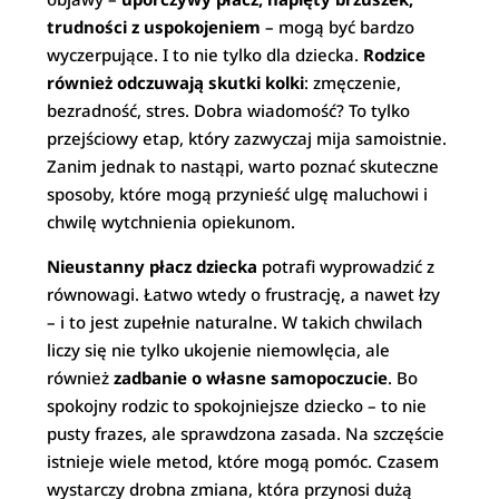
trudności z uspokojeniem
– mogą być bardzo
wyczerpujące. I to nie tylko dla dziecka.
Rodzice
również odczuwają skutki kolki
: zmęczenie,
bezradność, stres. Dobra wiadomość? To tylko
przejściowy etap, który zazwyczaj mija samoistnie.
Zanim jednak to nastąpi, warto poznać skuteczne
sposoby, które mogą przynieść ulgę maluchowi i
chwilę wytchnienia opiekunom.
Nieustanny płacz dziecka
potrafi wyprowadzić z
równowagi. Łatwo wtedy o frustrację, a nawet łzy
– i to jest zupełnie naturalne. W takich chwilach
liczy się nie tylko ukojenie niemowlęcia, ale
również
zadbanie o własne samopoczucie
. Bo
spokojny rodzic to spokojniejsze dziecko – to nie
pusty frazes, ale sprawdzona zasada. Na szczęście
istnieje wiele metod, które mogą pomóc. Czasem
wystarczy drobna zmiana, która przynosi dużą