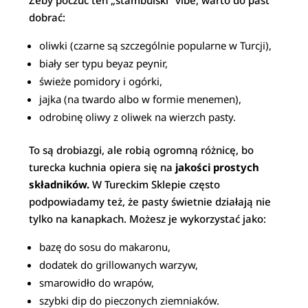
Żeby poczuć ten „stambulski” vibe, warto do past
dobrać:
oliwki (czarne są szczególnie popularne w Turcji),
biały ser typu beyaz peynir,
świeże pomidory i ogórki,
jajka (na twardo albo w formie menemen),
odrobinę oliwy z oliwek na wierzch pasty.
To są drobiazgi, ale robią ogromną różnicę, bo
turecka kuchnia opiera się na
jakości prostych
składników.
W Tureckim Sklepie często
podpowiadamy też, że pasty świetnie działają nie
tylko na kanapkach. Możesz je wykorzystać jako:
bazę do sosu do makaronu,
dodatek do grillowanych warzyw,
smarowidło do wrapów,
szybki dip do pieczonych ziemniaków.