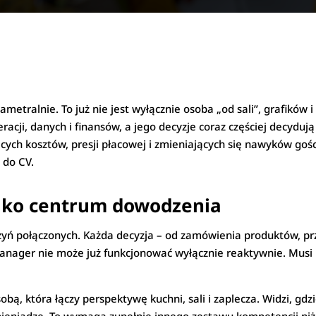
ametralnie. To już nie jest wyłącznie osoba „od sali”, grafików
ji, danych i finansów, a jego decyzje coraz częściej decydują o
nących kosztów, presji płacowej i zmieniających się nawyków gośc
 do CV.
jako centrum dowodzenia
ń połączonych. Każda decyzja – od zamówienia produktów, prze
nager nie może już funkcjonować wyłącznie reaktywnie. Musi
obą, która łączy perspektywę kuchni, sali i zaplecza. Widzi, gdz