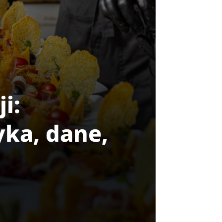
i:
yka, dane,