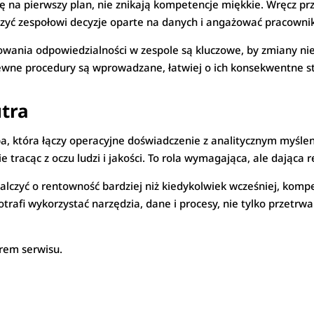
ię na pierwszy plan, nie znikają kompetencje miękkie. Wręcz pr
czyć zespołowi decyzje oparte na danych i angażować pracowni
wania odpowiedzialności w zespole są kluczowe, by zmiany nie
pewne procedury są wprowadzane, łatwiej o ich konsekwentne s
utra
, która łączy operacyjne doświadczenie z analitycznym myślen
 tracąc z oczu ludzi i jakości. To rola wymagająca, ale dająca r
czyć o rentowność bardziej niż kiedykolwiek wcześniej, kompet
afi wykorzystać narzędzia, dane i procesy, nie tylko przetrwa
erem serwisu.