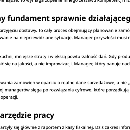
” pieniądze. To wymaga zupełnie innego zestawu kompetencji ni
ny fundament sprawnie działająceg
a przyjęciu dostawy. To cały proces obejmujący planowanie zam
anie na nieprzewidziane sytuacje. Manager przyszłości musi ro
kuchni, mniejsze straty i większą powtarzalność dań. Gdy produ
ć się na jakości, a nie improwizacji. Manager, który panuje nad
wania zamówień w oparciu o realne dane sprzedażowe, a nie „pr
ęcej managerów sięga po rozwiązania cyfrowe, które porządkują
 operacji.
arzędzie pracy
rzyły się głównie z raportem z kasy fiskalnej. Dziś zakres info