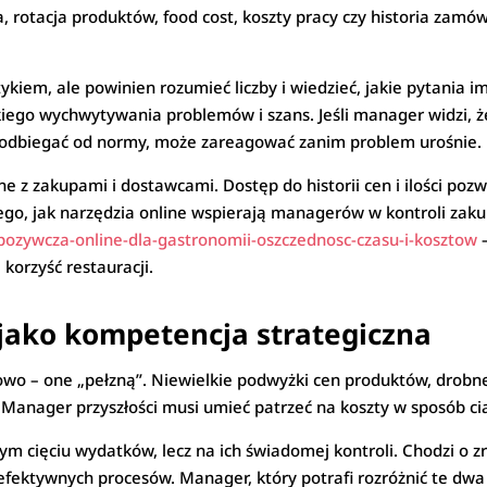
a, rotacja produktów, food cost, koszty pracy czy historia zamó
iem, ale powinien rozumieć liczby i wiedzieć, jakie pytania i
iego wychwytywania problemów i szans. Jeśli manager widzi, ż
 odbiegać od normy, może zareagować zanim problem urośnie.
ne z zakupami i dostawcami. Dostęp do historii cen i ilości pozw
go, jak narzędzia online wspierają managerów w kontroli zakupó
pozywcza-online-dla-gastronomii-oszczednosc-czasu-i-kosztow
–
korzyść restauracji.
jako kompetencja strategiczna
zowo – one „pełzną”. Niewielkie podwyżki cen produktów, drob
 Manager przyszłości musi umieć patrzeć na koszty w sposób cią
ym cięciu wydatków, lecz na ich świadomej kontroli. Chodzi o z
ieefektywnych procesów. Manager, który potrafi rozróżnić te dw