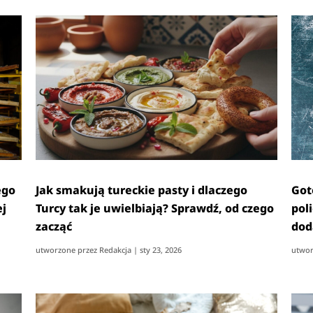
ego
Jak smakują tureckie pasty i dlaczego
Got
ej
Turcy tak je uwielbiają? Sprawdź, od czego
poli
zacząć
dod
utworzone przez
Redakcja
|
sty 23, 2026
utwor